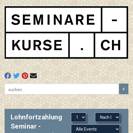
x
Lohnfortzahlung
Seminar -