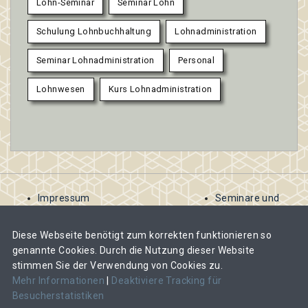
Lohn-Seminar
Seminar Lohn
Schulung Lohnbuchhaltung
Lohnadministration
Seminar Lohnadministration
Personal
Lohnwesen
Kurs Lohnadministration
Impressum
Seminare und
AGB
Kurse
Kontakt
ausschreiben
Diese Webseite benötigt zum korrekten funktionieren so
Datenschutzbestimmungen
Abomodelle für
genannte Cookies. Durch die Nutzung dieser Website
Veranstalter
stimmen Sie der Verwendung von Cookies zu.
Veranstalter-
Mehr Informationen
|
Deaktiviere Tracking für
Abos und Kosten
Besucherstatistiken
im Überblick