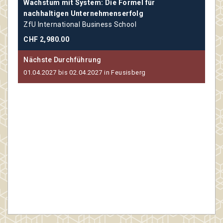
,
Wachstum mit System: Die Formel für
Tre
nachhaltigen Unternehmenserfolg
Lev
ZfU International Business School
ZfU
CHF 2,980.00
CHF
Nächste Durchführung
Näc
01.04.2027 bis 02.04.2027 in Feusisberg
Frei