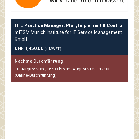
ITIL Practice Manager: Plan, Implement & Control
Cyb
mITSM Munich Institute for IT Service Management
mIT
GmbH
Gm
CHF 1,450.00
CHF
(+ MWST)
Nächste Durchführung
Näc
10. August 2026, 09:00 bis 12. August 2026, 17:00
11.
(Online-Durchführung)
(On