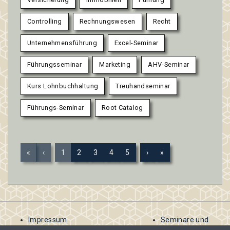
Controlling
Rechnungswesen
Recht
Unternehmensführung
Excel-Seminar
Führungsseminar
Marketing
AHV-Seminar
Kurs Lohnbuchhaltung
Treuhandseminar
Führungs-Seminar
Root Catalog
«
‹
1
2
3
4
5
›
»
Impressum
Seminare und