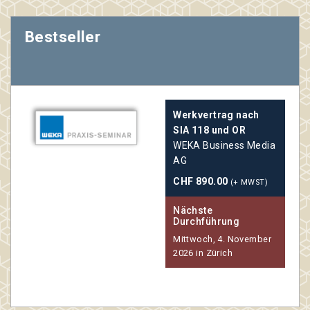
Bestseller
Werkvertrag nach
tung
SIA 118 und OR
WEKA Business Media
G
AG
CHF 890.00
(+ MWST)
Nächste
Durchführung
6 in
Mittwoch, 4. November
2026 in Zürich