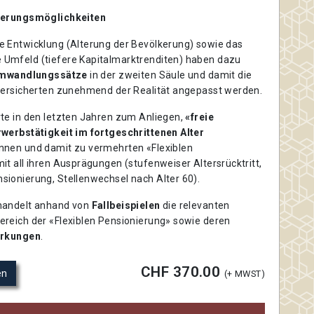
ierungsmöglichkeiten
 Entwicklung (Alterung der Bevölkerung) sowie das
Umfeld (tiefere Kapitalmarktrenditen) haben dazu
mwandlungssätze
in der zweiten Säule und damit die
Versicherten zunehmend der Realität angepasst werden.
te in den letzten Jahren zum Anliegen,
«freie
werbstätigkeit im fortgeschrittenen Alter
nnen und damit zu vermehrten «Flexiblen
t all ihren Ausprägungen (stufenweiser Altersrücktritt,
ionierung, Stellenwechsel nach Alter 60).
handelt anhand von
Fallbeispielen
die relevanten
reich der «Flexiblen Pensionierung» sowie deren
irkungen
.
CHF 370.00
en
(+ MWST)