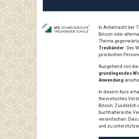
In Anbetracht der 
Bitcoin oder altern
Thema gegenwärt
Treuhänder
. Des 
juristischen Persone
Ausgehend von dies
grundlegendes Wi
Anwendung
anscha
In diesem Kurs erha
theoretisches Vers
Bitcoin. Zusätzlic
buchhalterische Ve
vereinfachen. Dies 
und zu unterstütze