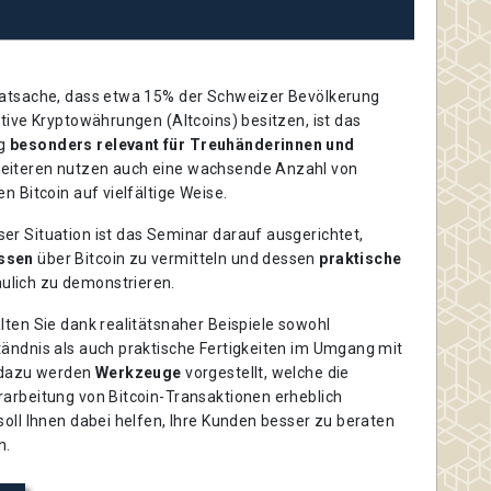
Tatsache, dass etwa 15% der Schweizer Bevölkerung
ative Kryptowährungen (Altcoins) besitzen, ist das
ig
besonders relevant für Treuhänderinnen und
Weiteren nutzen auch eine wachsende Anzahl von
n Bitcoin auf vielfältige Weise.
er Situation ist das Seminar darauf ausgerichtet,
ssen
über Bitcoin zu vermitteln und dessen
praktische
ulich zu demonstrieren.
lten Sie dank realitätsnaher Beispiele sowohl
tändnis als auch praktische Fertigkeiten im Umgang mit
h dazu werden
Werkzeuge
vorgestellt, welche die
rarbeitung von Bitcoin-Transaktionen erheblich
soll Ihnen dabei helfen, Ihre Kunden besser zu beraten
n.