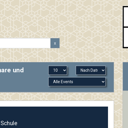
x
nare und
 Schule