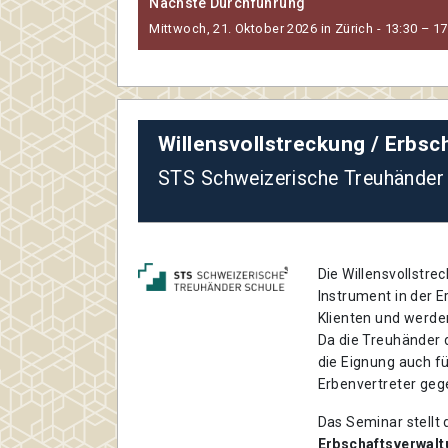
Nächste Durchführung
Mittwoch, 21. Oktober 2026 in Zürich - 13:30 – 17
Willensvollstreckung / Erbsc
STS Schweizerische Treuhänder
Die Willensvollstre
Instrument in der E
Klienten und werden
Da die Treuhänder d
die Eignung auch fü
Erbenvertreter geg
Das Seminar stellt 
Erbschaftsverwalt