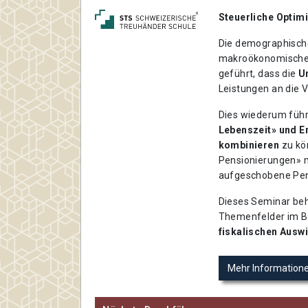
Steuerliche Optim
Die demographische
makroökonomische 
geführt, dass die
U
Leistungen an die 
Dies wiederum führ
Lebenszeit» und Er
kombinieren
zu kö
Pensionierungen» mi
aufgeschobene Pens
Dieses Seminar be
Themenfelder im Be
fiskalischen Ausw
Mehr Information