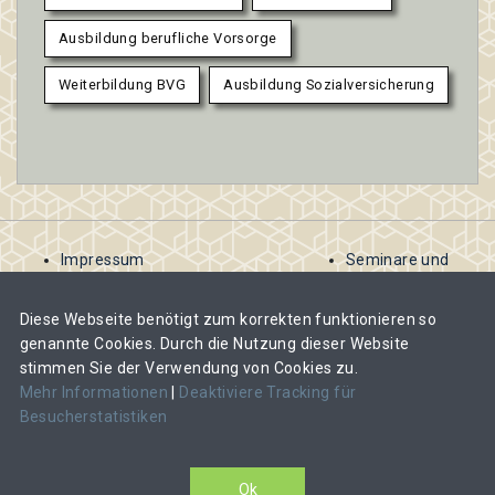
Ausbildung berufliche Vorsorge
Weiterbildung BVG
Ausbildung Sozialversicherung
Impressum
Seminare und
AGB
Kurse
Kontakt
ausschreiben
Diese Webseite benötigt zum korrekten funktionieren so
Datenschutzbestimmungen
Abomodelle für
genannte Cookies. Durch die Nutzung dieser Website
Veranstalter
stimmen Sie der Verwendung von Cookies zu.
Veranstalter-
Mehr Informationen
|
Deaktiviere Tracking für
Abos und Kosten
Besucherstatistiken
im Überblick
CAS, DAS oder MAS-Lehrgang ausschreiben
Ok