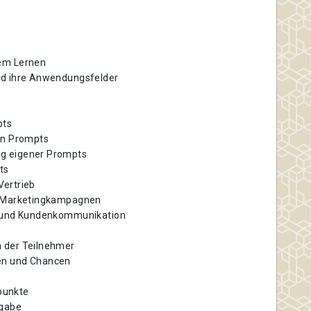
lem Lernen
nd ihre Anwendungsfelder
pts
on Prompts
g eigener Prompts
ts
Vertrieb
in Marketingkampagnen
te und Kundenkommunikation
 der Teilnehmer
en und Chancen
punkte
rgabe