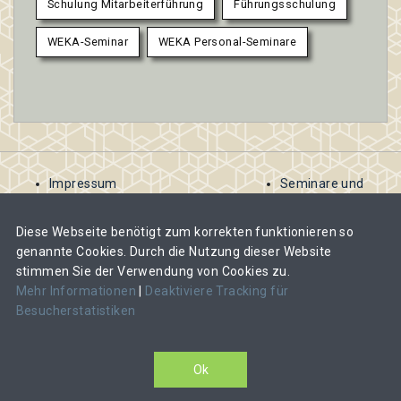
Schulung Mitarbeiterführung
Führungsschulung
WEKA-Seminar
WEKA Personal-Seminare
Impressum
Seminare und
AGB
Kurse
Kontakt
ausschreiben
Diese Webseite benötigt zum korrekten funktionieren so
Datenschutzbestimmungen
Abomodelle für
genannte Cookies. Durch die Nutzung dieser Website
Veranstalter
stimmen Sie der Verwendung von Cookies zu.
Veranstalter-
Mehr Informationen
|
Deaktiviere Tracking für
Abos und Kosten
Besucherstatistiken
im Überblick
CAS, DAS oder MAS-Lehrgang ausschreiben
Ok
Veranstalter-Login