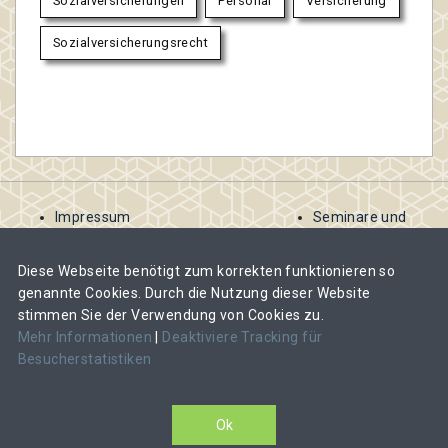
Sozialversicherungen
Personal
Versicherung
Sozialversicherungsrecht
Impressum
Seminare und
AGB
Kurse
Kontakt
ausschreiben
Diese Webseite benötigt zum korrekten funktionieren so
Datenschutzbestimmungen
Abomodelle für
genannte Cookies. Durch die Nutzung dieser Website
Veranstalter
stimmen Sie der Verwendung von Cookies zu.
Veranstalter-
Mehr Informationen
|
Deaktiviere Tracking für
Abos und Kosten
Besucherstatistiken
im Überblick
CAS, DAS oder MAS-Lehrgang ausschreiben
Ok
Veranstalter-Login