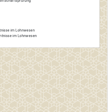
irtschaftsprüfung
g
tnisse im Lohnwesen
ntnisse im Lohnwesen