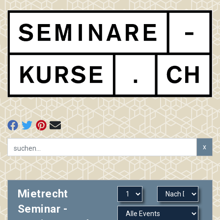
x
Mietrecht
Seminar -