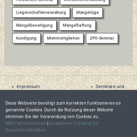
Liegenschaftenverwaltung
Mängelrüge
Mängelbeseitigung
Mängelhaftung
Kündigung
Mietstreitigkeiten
ZPO-Seminar
Impressum
Seminare und
AGB
Kurse
Kontakt
ausschreiben
Diese Webseite benötigt zum korrekten funktionieren so
Datenschutzbestimmungen
Abomodelle für
genannte Cookies. Durch die Nutzung dieser Website
Veranstalter
stimmen Sie der Verwendung von Cookies zu.
Veranstalter-
Mehr Informationen
|
Deaktiviere Tracking für
Abos und Kosten
Besucherstatistiken
im Überblick