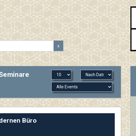
x
 Seminare
odernen Büro