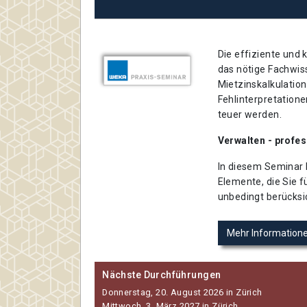
Die effiziente und
das nötige Fachwis
Mietzinskalkulatio
Fehlinterpretation
teuer werden.
Verwalten - profes
In diesem Seminar l
Elemente, die Sie f
unbedingt berücksi
Mehr Information
Nächste Durchführungen
Donnerstag, 20. August 2026 in Zürich
Mittwoch, 3. März 2027 in Zürich