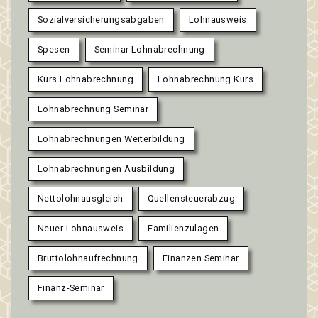
Sozialversicherungsabgaben
Lohnausweis
Spesen
Seminar Lohnabrechnung
Kurs Lohnabrechnung
Lohnabrechnung Kurs
Lohnabrechnung Seminar
Lohnabrechnungen Weiterbildung
Lohnabrechnungen Ausbildung
Nettolohnausgleich
Quellensteuerabzug
Neuer Lohnausweis
Familienzulagen
Bruttolohnaufrechnung
Finanzen Seminar
Finanz-Seminar