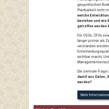
geopolitischen Ris
Planbarkeit nicht
welche Entwicklun
bestehen und wie 
getroffen werden
Für CEOs, CFOs sowi
länger primär als Z
verstanden werden.
Entscheidungsqualit
sichtbar macht, Uns
Managemententsche
Die zentrale Frage 
damit aus Daten, 
werden?
Mehr Information