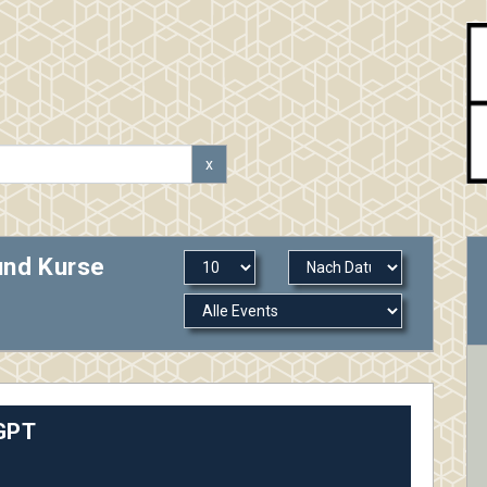
x
und Kurse
GPT