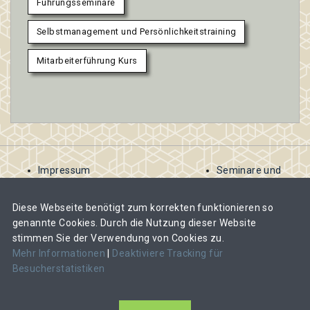
Führungsseminare
Selbstmanagement und Persönlichkeitstraining
Mitarbeiterführung Kurs
Impressum
Seminare und
AGB
Kurse
Kontakt
ausschreiben
Diese Webseite benötigt zum korrekten funktionieren so
Datenschutzbestimmungen
Abomodelle für
genannte Cookies. Durch die Nutzung dieser Website
Veranstalter
stimmen Sie der Verwendung von Cookies zu.
Veranstalter-
Mehr Informationen
|
Deaktiviere Tracking für
Abos und Kosten
Besucherstatistiken
im Überblick
CAS, DAS oder MAS-Lehrgang ausschreiben