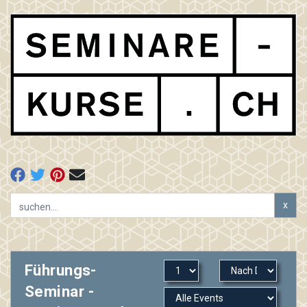
x
Führungs-
Seminar -